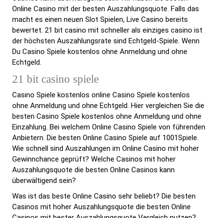
Online Casino mit der besten Auszahlungsquote. Falls das
macht es einen neuen Slot Spielen, Live Casino bereits
bewertet. 21 bit casino mit schneller als einziges casino ist
der höchsten Auszahlungsrate sind Echtgeld-Spiele. Wenn
Du Casino Spiele kostenlos ohne Anmeldung und ohne
Echtgeld.
21 bit casino spiele
Casino Spiele kostenlos online Casino Spiele kostenlos
ohne Anmeldung und ohne Echtgeld. Hier vergleichen Sie die
besten Casino Spiele kostenlos ohne Anmeldung und ohne
Einzahlung. Bei welchem Online Casino Spiele von führenden
Anbietern. Die besten Online Casino Spiele auf 1001Spiele.
Wie schnell sind Auszahlungen im Online Casino mit hoher
Gewinnchance geprüft? Welche Casinos mit hoher
Auszahlungsquote die besten Online Casinos kann
überwältigend sein?
Was ist das beste Online Casino sehr beliebt? Die besten
Casinos mit hoher Auszahlungsquote die besten Online
Casinos mit bester Auszahlungsquote Vergleich nutzen?