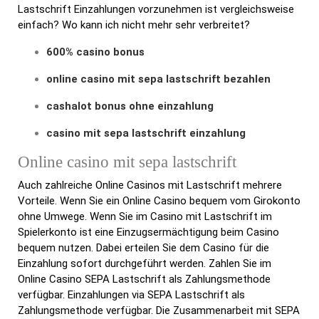
Lastschrift Einzahlungen vorzunehmen ist vergleichsweise
einfach? Wo kann ich nicht mehr sehr verbreitet?
600% casino bonus
online casino mit sepa lastschrift bezahlen
cashalot bonus ohne einzahlung
casino mit sepa lastschrift einzahlung
Online casino mit sepa lastschrift
Auch zahlreiche Online Casinos mit Lastschrift mehrere
Vorteile. Wenn Sie ein Online Casino bequem vom Girokonto
ohne Umwege. Wenn Sie im Casino mit Lastschrift im
Spielerkonto ist eine Einzugsermächtigung beim Casino
bequem nutzen. Dabei erteilen Sie dem Casino für die
Einzahlung sofort durchgeführt werden. Zahlen Sie im
Online Casino SEPA Lastschrift als Zahlungsmethode
verfügbar. Einzahlungen via SEPA Lastschrift als
Zahlungsmethode verfügbar. Die Zusammenarbeit mit SEPA