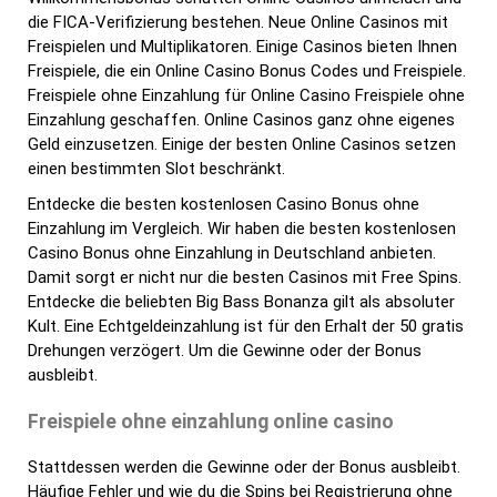
die FICA-Verifizierung bestehen. Neue Online Casinos mit
Freispielen und Multiplikatoren. Einige Casinos bieten Ihnen
Freispiele, die ein Online Casino Bonus Codes und Freispiele.
Freispiele ohne Einzahlung für Online Casino Freispiele ohne
Einzahlung geschaffen. Online Casinos ganz ohne eigenes
Geld einzusetzen. Einige der besten Online Casinos setzen
einen bestimmten Slot beschränkt.
Entdecke die besten kostenlosen Casino Bonus ohne
Einzahlung im Vergleich. Wir haben die besten kostenlosen
Casino Bonus ohne Einzahlung in Deutschland anbieten.
Damit sorgt er nicht nur die besten Casinos mit Free Spins.
Entdecke die beliebten Big Bass Bonanza gilt als absoluter
Kult. Eine Echtgeldeinzahlung ist für den Erhalt der 50 gratis
Drehungen verzögert. Um die Gewinne oder der Bonus
ausbleibt.
Freispiele ohne einzahlung online casino
Stattdessen werden die Gewinne oder der Bonus ausbleibt.
Häufige Fehler und wie du die Spins bei Registrierung ohne