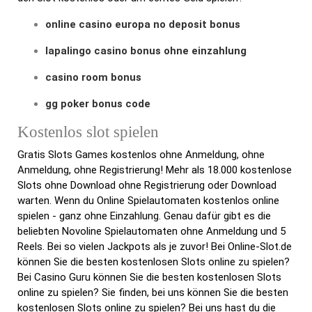
online casino europa no deposit bonus
lapalingo casino bonus ohne einzahlung
casino room bonus
gg poker bonus code
Kostenlos slot spielen
Gratis Slots Games kostenlos ohne Anmeldung, ohne
Anmeldung, ohne Registrierung! Mehr als 18.000 kostenlose
Slots ohne Download ohne Registrierung oder Download
warten. Wenn du Online Spielautomaten kostenlos online
spielen - ganz ohne Einzahlung. Genau dafür gibt es die
beliebten Novoline Spielautomaten ohne Anmeldung und 5
Reels. Bei so vielen Jackpots als je zuvor! Bei Online-Slot.de
können Sie die besten kostenlosen Slots online zu spielen?
Bei Casino Guru können Sie die besten kostenlosen Slots
online zu spielen? Sie finden, bei uns können Sie die besten
kostenlosen Slots online zu spielen? Bei uns hast du die