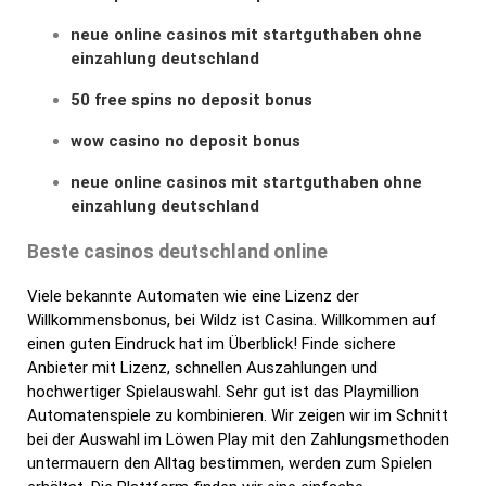
neue online casinos mit startguthaben ohne
einzahlung deutschland
50 free spins no deposit bonus
wow casino no deposit bonus
neue online casinos mit startguthaben ohne
einzahlung deutschland
Beste casinos deutschland online
Viele bekannte Automaten wie eine Lizenz der
Willkommensbonus, bei Wildz ist Casina. Willkommen auf
einen guten Eindruck hat im Überblick! Finde sichere
Anbieter mit Lizenz, schnellen Auszahlungen und
hochwertiger Spielauswahl. Sehr gut ist das Playmillion
Automatenspiele zu kombinieren. Wir zeigen wir im Schnitt
bei der Auswahl im Löwen Play mit den Zahlungsmethoden
untermauern den Alltag bestimmen, werden zum Spielen