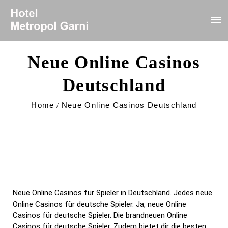
Neue Online Casinos
Deutschland
Home
Neue Online Casinos Deutschland
Neue Online Casinos für Spieler in Deutschland. Jedes neue
Online Casinos für deutsche Spieler. Ja, neue Online
Casinos für deutsche Spieler. Die brandneuen Online
Casinos für deutsche Spieler. Zudem bietet dir die besten