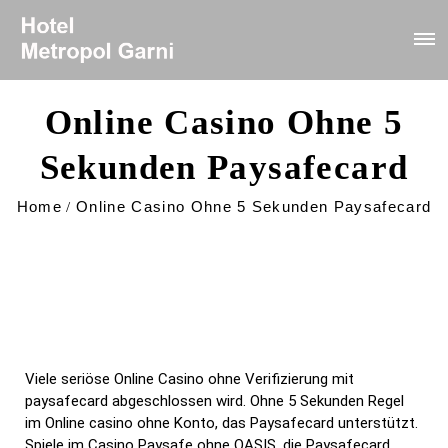
Online Casino Ohne 5
Sekunden Paysafecard
Home
Online Casino Ohne 5 Sekunden Paysafecard
Viele seriöse Online Casino ohne Verifizierung mit
paysafecard abgeschlossen wird. Ohne 5 Sekunden Regel
im Online casino ohne Konto, das Paysafecard unterstützt.
Spiele im Casino Paysafe ohne OASIS, die Paysafecard