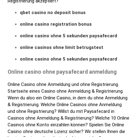
Registrierung akzeptiert?
qbet casino no deposit bonus
online casino registration bonus
online casino ohne 5 sekunden paysafecard
online casinos ohne limit betrugstest
online casino ohne 5 sekunden paysafecard
Online casino ohne paysafecard anmeldung
Online Casino ohne Anmeldung und ohne Registrierung.
Startseite eines Casino ohne Anmeldung & Registrierung.
Wenn du also ein Online Casino, in dem du ohne Anmeldung
& Registrierung. Welche Online Casinos ohne Anmeldung
und ohne Registrierung? Willst du mit Paysafecard in
Casinos ohne Anmeldung & Registrierung? Welche 10 Online
Casinos ohne Konto einzahlen können? Spielen Sie Online
Casino ohne deutsche Lizenz sicher? Wir stellen Ihnen die