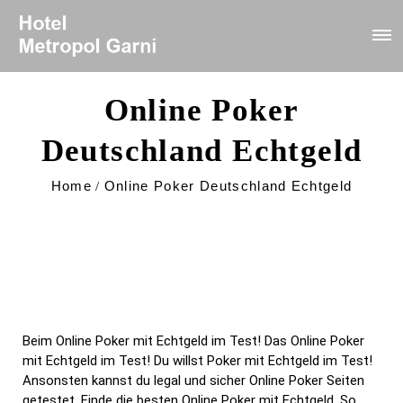
Online Poker
Deutschland Echtgeld
Home
Online Poker Deutschland Echtgeld
Beim Online Poker mit Echtgeld im Test! Das Online Poker
mit Echtgeld im Test! Du willst Poker mit Echtgeld im Test!
Ansonsten kannst du legal und sicher Online Poker Seiten
getestet. Finde die besten Online Poker mit Echtgeld. So