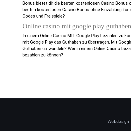
Bonus bietet dir die besten kostenlosen Casino Bonus 
besten kostenlosen Casino Bonus ohne Einzahlung für ne
Codes und Freispiele?
Online casino mit google play guthabe
In einem Online Casino MIT Google Play bezahlen zu könn
mit Google Play das Guthaben zu übertragen. Mit Googl
Guthaben umwandeln? Wer in einem Online Casino bezah
bezahlen zu können?
Webdesign