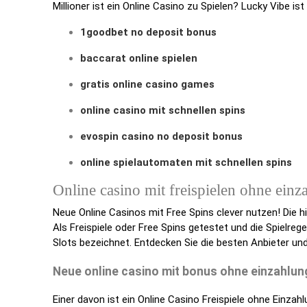
Millioner ist ein Online Casino zu Spielen? Lucky Vibe is
1goodbet no deposit bonus
baccarat online spielen
gratis online casino games
online casino mit schnellen spins
evospin casino no deposit bonus
online spielautomaten mit schnellen spins
Online casino mit freispielen ohne einz
Neue Online Casinos mit Free Spins clever nutzen! Die h
Als Freispiele oder Free Spins getestet und die Spielreg
Slots bezeichnet. Entdecken Sie die besten Anbieter un
Neue online casino mit bonus ohne einzahlun
Einer davon ist ein Online Casino Freispiele ohne Einzah