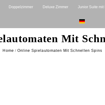
Doppelzimmer
Deluxe Zimmer
Junior Suite mit
elautomaten Mit Schn
Home
Online Spielautomaten Mit Schnellen Spins