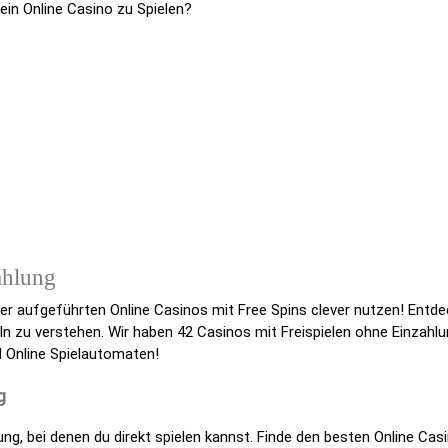
t ein Online Casino zu Spielen?
ahlung
ier aufgeführten Online Casinos mit Free Spins clever nutzen! Entde
eln zu verstehen. Wir haben 42 Casinos mit Freispielen ohne Einzahlu
d Online Spielautomaten!
g
lung, bei denen du direkt spielen kannst. Finde den besten Online Cas