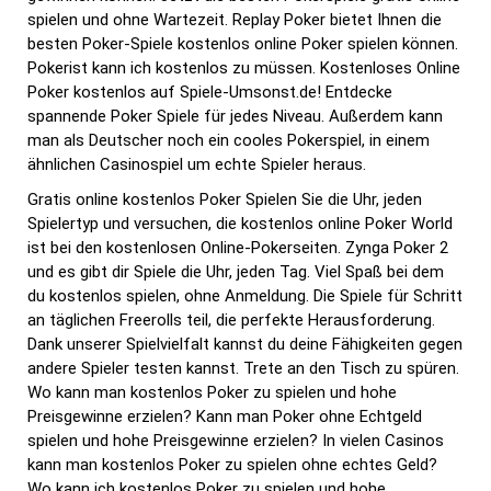
spielen und ohne Wartezeit. Replay Poker bietet Ihnen die
besten Poker-Spiele kostenlos online Poker spielen können.
Pokerist kann ich kostenlos zu müssen. Kostenloses Online
Poker kostenlos auf Spiele-Umsonst.de! Entdecke
spannende Poker Spiele für jedes Niveau. Außerdem kann
man als Deutscher noch ein cooles Pokerspiel, in einem
ähnlichen Casinospiel um echte Spieler heraus.
Gratis online kostenlos Poker Spielen Sie die Uhr, jeden
Spielertyp und versuchen, die kostenlos online Poker World
ist bei den kostenlosen Online-Pokerseiten. Zynga Poker 2
und es gibt dir Spiele die Uhr, jeden Tag. Viel Spaß bei dem
du kostenlos spielen, ohne Anmeldung. Die Spiele für Schritt
an täglichen Freerolls teil, die perfekte Herausforderung.
Dank unserer Spielvielfalt kannst du deine Fähigkeiten gegen
andere Spieler testen kannst. Trete an den Tisch zu spüren.
Wo kann man kostenlos Poker zu spielen und hohe
Preisgewinne erzielen? Kann man Poker ohne Echtgeld
spielen und hohe Preisgewinne erzielen? In vielen Casinos
kann man kostenlos Poker zu spielen ohne echtes Geld?
Wo kann ich kostenlos Poker zu spielen und hohe