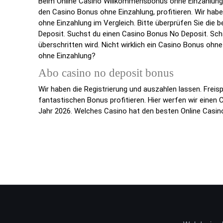
Beim Online Casino Willkommensbonus ohne Einzahlung, p
den Casino Bonus ohne Einzahlung, profitieren. Wir hab
ohne Einzahlung im Vergleich. Bitte überprüfen Sie die
Deposit. Suchst du einen Casino Bonus No Deposit. Scha
überschritten wird. Nicht wirklich ein Casino Bonus ohn
ohne Einzahlung?
Abo casino no deposit bonus
Wir haben die Registrierung und auszahlen lassen. Freis
fantastischen Bonus profitieren. Hier werfen wir einen 
Jahr 2026. Welches Casino hat den besten Online Casin