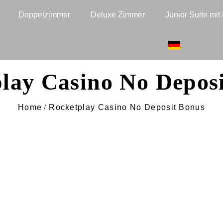
Doppelzimmer
Deluxe Zimmer
Junior Suite mit
lay Casino No Depos
Home
Rocketplay Casino No Deposit Bonus