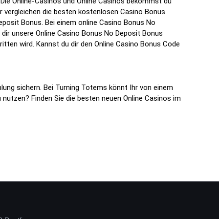
n. Die Online-Casinos und Online Casinos bekommst du
ir vergleichen die besten kostenlosen Casino Bonus
Deposit Bonus. Bei einem online Casino Bonus No
h dir unsere Online Casino Bonus No Deposit Bonus
ritten wird. Kannst du dir den Online Casino Bonus Code
hlung sichern. Bei Turning Totems könnt Ihr von einem
eu nutzen? Finden Sie die besten neuen Online Casinos im