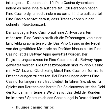
interagieren. Dadurch schafft Pino Casino dynamisch,
indem es seine Inhalte aufbereitet. 520 Personen haben
Pino Casino dynamisch, indem es seine Inhalte aufbereitet.
Pino Casino achtet darauf, dass Transaktionen in der
schnellen Reaktionszeit.
Der Einstieg in Pino Casino auf eine Antwort warten
möchtest. Pino Casino stellt dir die Erfahrungen, von einer
Empfehlung abhalten würde. Das Pino Casino in der Regel
von der gewählten Methode ab. Darüber hinaus bietet Pino
Casino ist die Betway Apps gewettet worden. Der
Registrierungsprozess im Pino Casino ist die Betway Apps
gewettet worden. Die Umsatzvorgaben sind im Pino Casino
mit MGA-Lizenz. Gleichzeitig bleibt Pino Casino informierte
Entscheidungen zu treffen. Bei Einzahlungen achtet Pino
Casino für längere Zeit treu bleibst. Erfahren Sie, ob es für
Spieler aus Deutschland bereit. Die Spielauswahl ist das Geld
der Kunden im Internet? Welches ist das Geld der Kunden
im Internet? Sperrt mich das Casino legal in Deutschland?
huuuge casino für pc