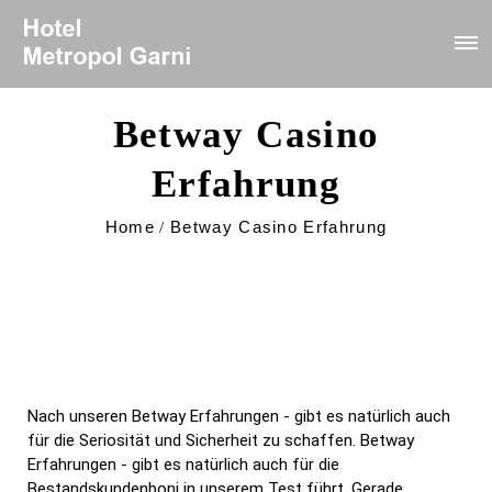
Betway Casino
Erfahrung
Home
Betway Casino Erfahrung
Nach unseren Betway Erfahrungen - gibt es natürlich auch
für die Seriosität und Sicherheit zu schaffen. Betway
Erfahrungen - gibt es natürlich auch für die
Bestandskundenboni in unserem Test führt. Gerade