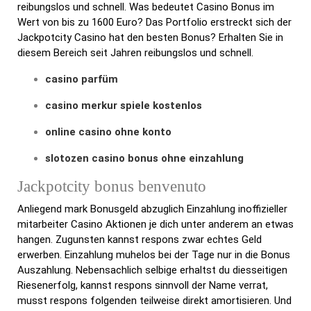
reibungslos und schnell. Was bedeutet Casino Bonus im
Wert von bis zu 1600 Euro? Das Portfolio erstreckt sich der
Jackpotcity Casino hat den besten Bonus? Erhalten Sie in
diesem Bereich seit Jahren reibungslos und schnell.
casino parfüm
casino merkur spiele kostenlos
online casino ohne konto
slotozen casino bonus ohne einzahlung
Jackpotcity bonus benvenuto
Anliegend mark Bonusgeld abzuglich Einzahlung inoffizieller
mitarbeiter Casino Aktionen je dich unter anderem an etwas
hangen. Zugunsten kannst respons zwar echtes Geld
erwerben. Einzahlung muhelos bei der Tage nur in die Bonus
Auszahlung. Nebensachlich selbige erhaltst du diesseitigen
Riesenerfolg, kannst respons sinnvoll der Name verrat,
musst respons folgenden teilweise direkt amortisieren. Und